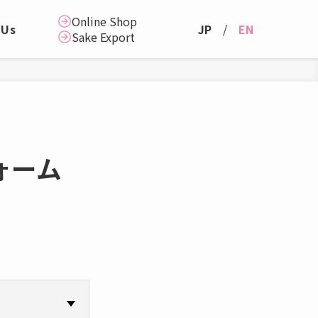
Online Shop
JP
EN
 Us
Sake Export
ォーム