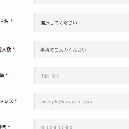
ト名
*
望人数
*
前
*
ドレス
*
番号
*