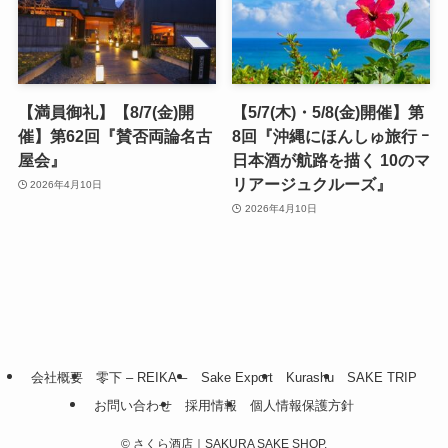
【満員御礼】【8/7(金)開
【5/7(木)・5/8(金)開催】第
催】第62回『賛否両論名古
8回『沖縄にほんしゅ旅行 ｰ
屋会』
日本酒が航路を描く 10のマ
リアージュクルーズ』
2026年4月10日
2026年4月10日
会社概要
零下 – REIKA –
Sake Export
Kurashu
SAKE TRIP
お問い合わせ
採用情報
個人情報保護方針
©
さくら酒店｜SAKURA SAKE SHOP.