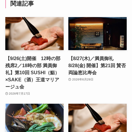
関連記事
【9/26(土)開催 12時の部
【8/27(木)／満員御礼
残席2／18時の部 満員御
8/28(金) 開催】第21回 賛否
礼】第10回 SUSHI（鮨）
両論恵比寿会
×SAKE（酒）王道マリア
2026年6月29日
ージュ会
2026年7月17日