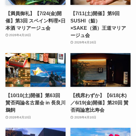
【満員御礼】【7/24(金)開
【7/11(土)開催】第9回
催】第3回 スペイン料理×日
SUSHI（鮨）
本酒 マリアージュ会
×SAKE（酒）王道マリア
ージュ会
2026年4月16日
2026年4月16日
【10/10(土)開催】第63回
【残席わずか】【6/18(木)
賛否両論名古屋会 in 長良川
／6/19(金)開催】第20回 賛
鵜飼
否両論恵比寿会
2026年4月10日
2026年4月10日